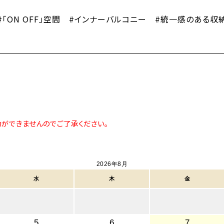
「ON OFF」空間 #インナーバルコニー #統一感のある収
約ができませんのでご了承ください。
2026年8月
水
木
金
5
6
7