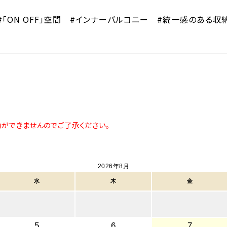
「ON OFF」空間 #インナーバルコニー #統一感のある収
約ができませんのでご了承ください。
2026年8月
水
木
金
5
6
7