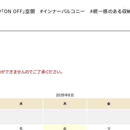
「ON OFF」空間 #インナーバルコニー #統一感のある収
約ができませんのでご了承ください。
2026年8月
水
木
金
5
6
7