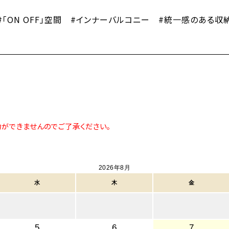
「ON OFF」空間 #インナーバルコニー #統一感のある収
約ができませんのでご了承ください。
2026年8月
水
木
金
5
6
7