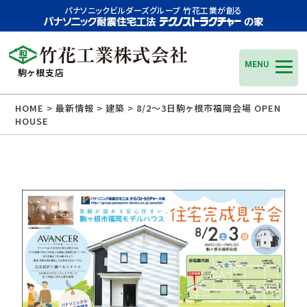
パナソニックビルダーズグループ 竹花工業が創る
MENU
駒ヶ根支店
HOME
>
最新情報
>
建築
> 8/2〜3日駒ヶ根市福岡会場 OPEN
HOUSE