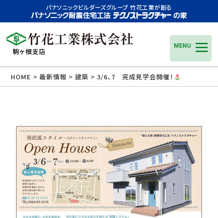
パナソニックビルダーズグループ 竹花工業が創る
MENU
駒ヶ根支店
HOME
>
最新情報
>
建築
> 3/6、7 完成見学会開催！