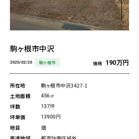
駒ヶ根市中沢
190万円
駒ヶ根市
2025/02/20
価格
所在地
駒ヶ根市中沢3427-1
土地面積
456㎡
坪数
137坪
坪単価
13900円
地目
畑
用途地域
都市計画区域外