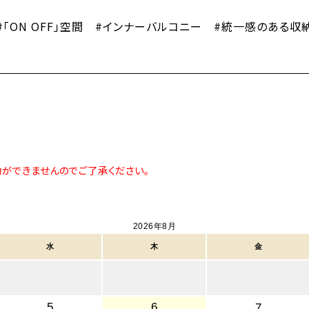
「ON OFF」空間 #インナーバルコニー #統一感のある収
約ができませんのでご了承ください。
2026年8月
水
木
金
5
6
7